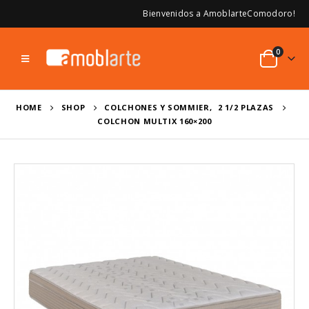
Bienvenidos a AmoblarteComodoro!
0
HOME
SHOP
COLCHONES Y SOMMIER
,
2 1/2 PLAZAS
COLCHON MULTIX 160×200