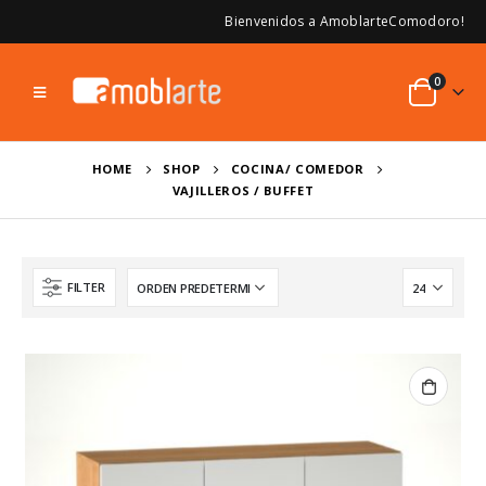
Bienvenidos a AmoblarteComodoro!
0
HOME
SHOP
COCINA/ COMEDOR
VAJILLEROS / BUFFET
FILTER